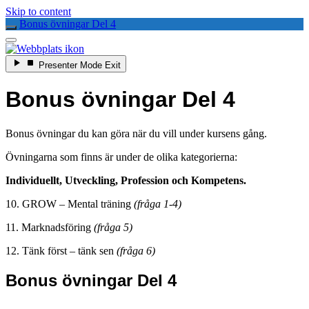
Skip to content
Bonus övningar Del 4
Enter
Presenter Mode
Exit
Presenter
Mode
Bonus övningar Del 4
Bonus övningar du kan göra när du vill under kursens gång.
Övningarna som finns är under de olika kategorierna:
Individuellt, Utveckling, Profession och Kompetens.
10. GROW – Mental träning
(fråga 1-4)
11. Marknadsföring
(fråga 5)
12. Tänk först – tänk sen
(fråga 6)
Bonus övningar Del 4