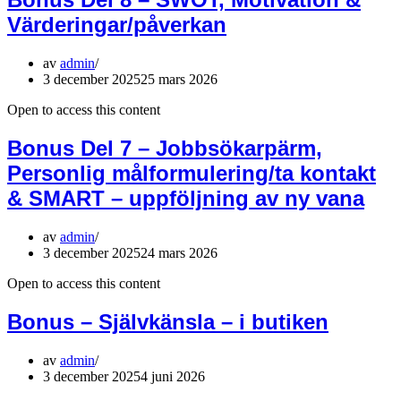
Värderingar/påverkan
av
admin
3 december 2025
25 mars 2026
Open to access this content
Bonus Del 7 – Jobbsökarpärm,
Personlig målformulering/ta kontakt
& SMART – uppföljning av ny vana
av
admin
3 december 2025
24 mars 2026
Open to access this content
Bonus – Självkänsla – i butiken
av
admin
3 december 2025
4 juni 2026