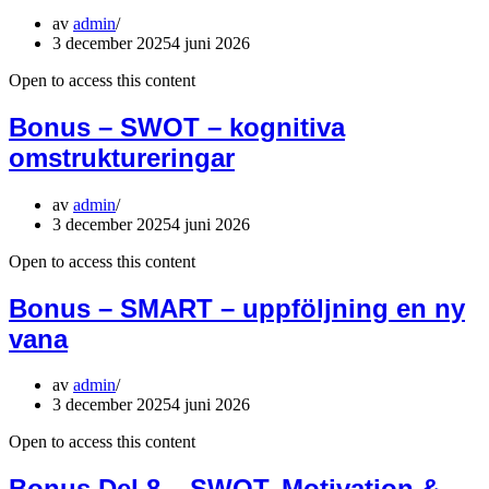
av
admin
3 december 2025
4 juni 2026
Open to access this content
Bonus – SWOT – kognitiva
omstruktureringar
av
admin
3 december 2025
4 juni 2026
Open to access this content
Bonus – SMART – uppföljning en ny
vana
av
admin
3 december 2025
4 juni 2026
Open to access this content
Bonus Del 8 – SWOT, Motivation &